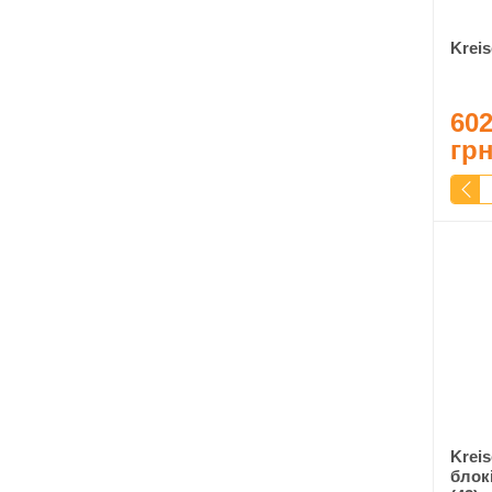
Kreis
602
гр
Krei
блокі