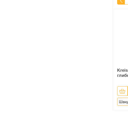
Kreis
глиб
Швид