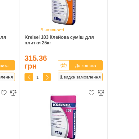
В наявності
для
Kreisel 103 Клейова суміш для
плитки 25кг
315.36
грн
шика
До кошика
влення
Швидке замовлення