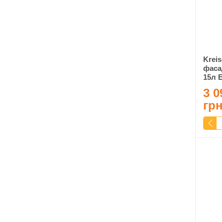
Krei
фасад
15л 
3 0
гр