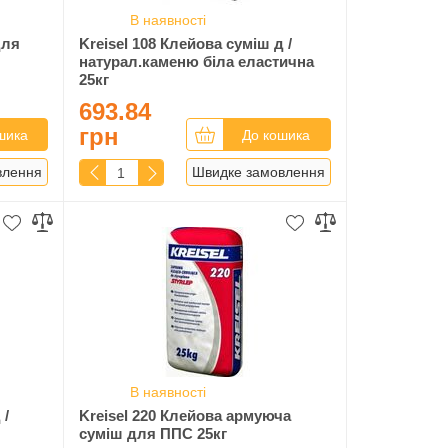
В наявності
для
Kreisel 108 Клейова суміш д /
натурал.каменю біла еластична
25кг
693.84
грн
шика
До кошика
влення
Швидке замовлення
В наявності
 /
Kreisel 220 Клейова армуюча
суміш для ППС 25кг