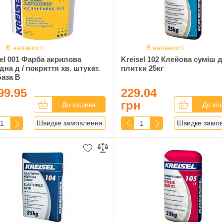
В наявності
В наявності
sel 001 Фарба акрилова
Kreisel 102 Клейова суміш 
на д / покриття хв. штукат.
плитки 25кг
База B
99.95
229.04
н
грн
До кошика
До ко
Швидке замовлення
Швидке замо