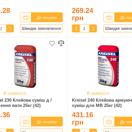
.28
269.24
н
грн
До кошика
До ко
Швидке замовлення
Швидке замо
В наявності
В наявності
el 230 Клейова суміш д /
Kreisel 240 Клейова армую
ення вати 25кг (42)
суміш для МВ 25кг (42)
.36
431.16
н
грн
До кошика
До ко