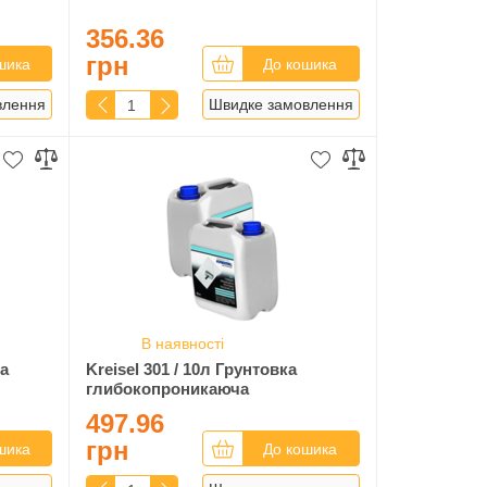
356.36
грн
шика
До кошика
влення
Швидке замовлення
В наявності
ча
Kreisel 301 / 10л Грунтовка
глибокопроникаюча
497.96
грн
шика
До кошика