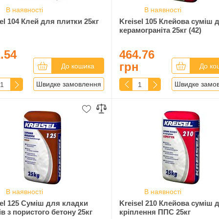
В наявності
В наявності
el 104 Клей для плитки 25кг
Kreisel 105 Клейова суміш 
керамограніта 25кг (42)
.54
464.76
н
грн
До кошика
До ко
Швидке замовлення
Швидке замо
В наявності
В наявності
sel 125 Суміш для кладки
Kreisel 210 Клейова суміш д
в з пористого бетону 25кг
кріплення ППС 25кг