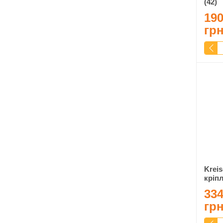
(42)
190
гр
Kreis
кріпл
334
гр