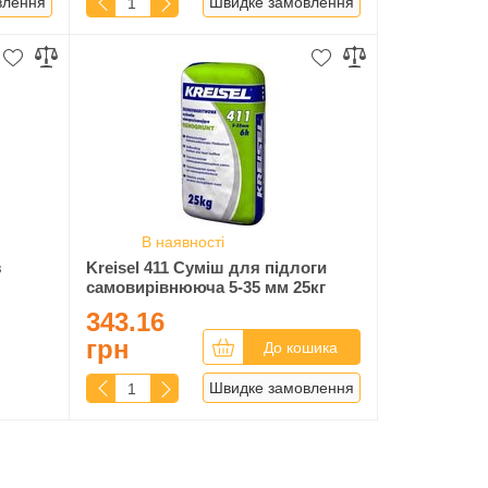
влення
Швидке замовлення
В наявності
з
Kreisel 411 Суміш для підлоги
самовирівнююча 5-35 мм 25кг
343.16
грн
До кошика
Швидке замовлення