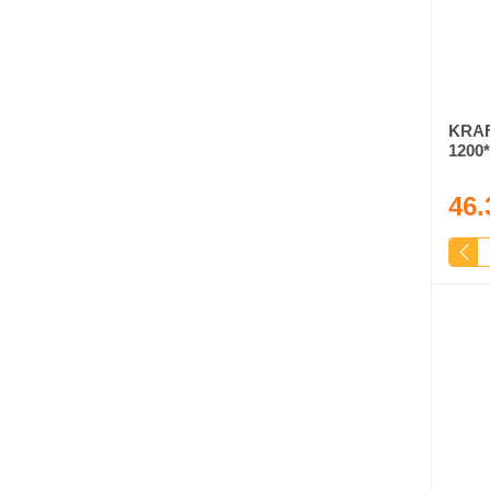
KRAF
1200*
46.