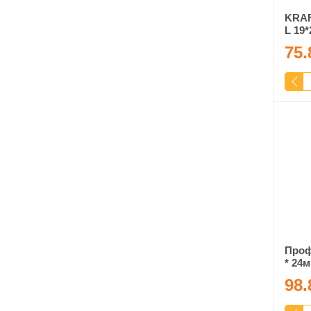
KRAF
L 19*
75.
Профі
* 24м
98.