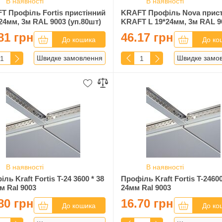
В наявності
В наявності
T Профіль Fortis пристінний
KRAFT Профіль Nova прист
24мм, 3м RAL 9003 (уп.80шт)
KRAFT L 19*24мм, 3м RAL 9
81 грн
46.17 грн
До кошика
До ко
Швидке замовлення
Швидке замо
В наявності
В наявності
ль Kraft Fortis T-24 3600 * 38
Профіль Kraft Fortis T-24600
м Ral 9003
24мм Ral 9003
80 грн
16.70 грн
До кошика
До ко