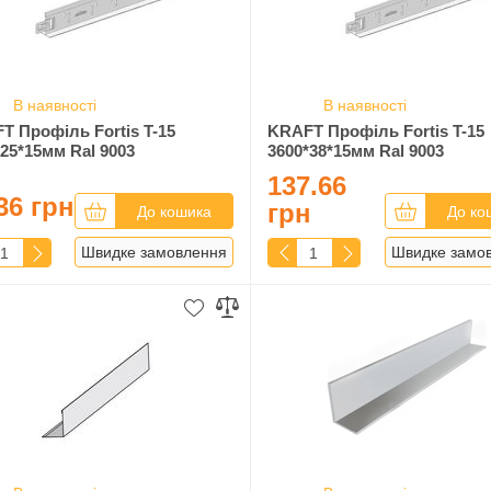
В наявності
В наявності
T Профіль Fortis T-15
KRAFT Профіль Fortis T-15
25*15мм Ral 9003
3600*38*15мм Ral 9003
137.66
36 грн
грн
До кошика
До ко
Швидке замовлення
Швидке замо