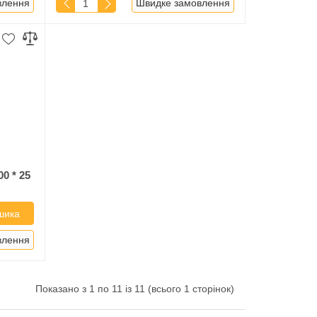
влення
Швидке замовлення
0 * 25
шика
влення
Показано з 1 по 11 із 11 (всього 1 сторінок)