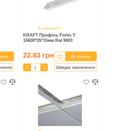
В наявності
KRAFT Профіль Fortis T-
15600*25*15мм Ral 9003
22.83 грн
шика
До кошика
влення
Швидке замовлення