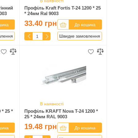
В наявності
інний
Профіль Kraft Fortis T-24 1200 * 25
003
* 24мм Ral 9003
33.40 грн
шика
До кошика
влення
Швидке замовлення
В наявності
 * 25 *
Профіль KRAFT Nova T-24 1200 *
25 * 24мм RAL 9003
19.48 грн
шика
До кошика