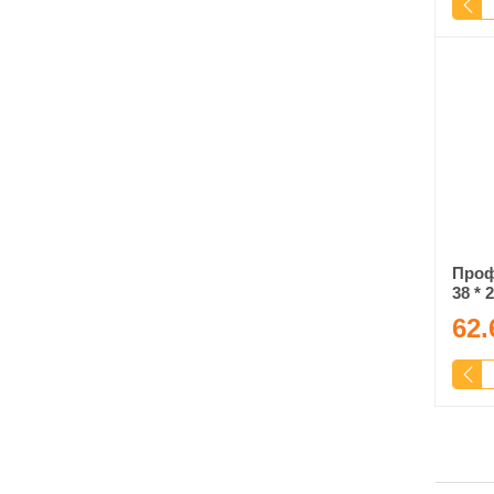
Проф
38 *
62.