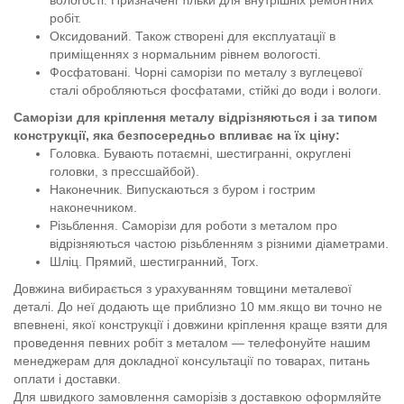
робіт.
Оксидований. Також створені для експлуатації в
приміщеннях з нормальним рівнем вологості.
Фосфатовані. Чорні саморізи по металу з вуглецевої
сталі обробляються фосфатами, стійкі до води і вологи.
Саморізи для кріплення металу відрізняються і за типом
конструкції, яка безпосередньо впливає на їх ціну:
Головка. Бувають потаємні, шестигранні, округлені
головки, з прессшайбой).
Наконечник. Випускаються з буром і гострим
наконечником.
Різьблення. Саморізи для роботи з металом про
відрізняються частою різьбленням з різними діаметрами.
Шліц. Прямий, шестигранний, Torx.
Довжина вибирається з урахуванням товщини металевої
деталі. До неї додають ще приблизно 10 мм.якщо ви точно не
впевнені, якої конструкції і довжини кріплення краще взяти для
проведення певних робіт з металом — телефонуйте нашим
менеджерам для докладної консультації по товарах, питань
оплати і доставки.
Для швидкого замовлення саморізів з доставкою оформляйте