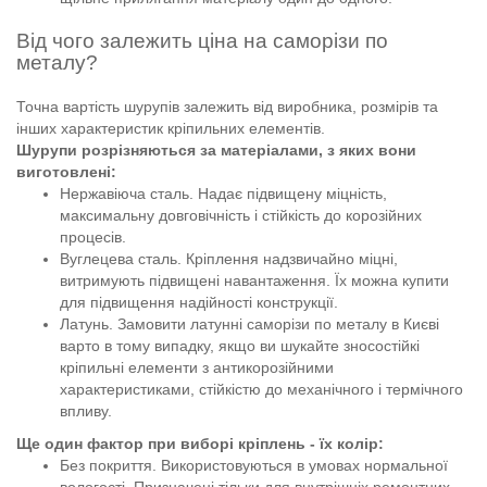
Від чого залежить ціна на саморізи по
металу?
Точна вартість шурупів залежить від виробника, розмірів та
інших характеристик кріпильних елементів.
Шурупи розрізняються за матеріалами, з яких вони
виготовлені:
Нержавіюча сталь. Надає підвищену міцність,
максимальну довговічність і стійкість до корозійних
процесів.
Вуглецева сталь. Кріплення надзвичайно міцні,
витримують підвищені навантаження. Їх можна купити
для підвищення надійності конструкції.
Латунь. Замовити латунні саморізи по металу в Києві
варто в тому випадку, якщо ви шукайте зносостійкі
кріпильні елементи з антикорозійними
характеристиками, стійкістю до механічного і термічного
впливу.
Ще один фактор при виборі кріплень - їх колір:
Без покриття. Використовуються в умовах нормальної
вологості. Призначені тільки для внутрішніх ремонтних