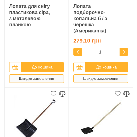
Лопата для снігу
Лопата
пластикова сіра,
подборочно-
з металевою
копальна б / з
планкою
черешка
(Американка)
279.10 грн
До кошика
До кошика
Швидке замовлення
Швидке замовлення