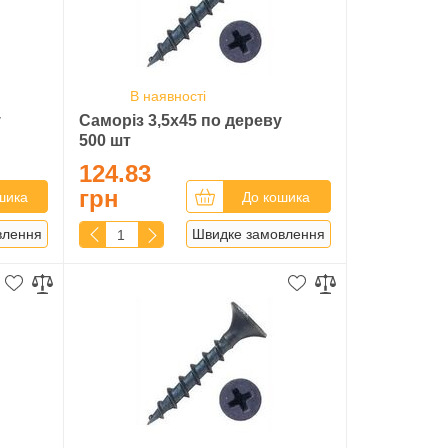
В наявності
у
Саморіз 3,5х45 по дереву
500 шт
124.83
грн
шика
До кошика
влення
Швидке замовлення