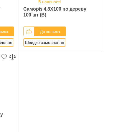
В наявності
у
Саморіз 4,8Х100 по дереву
100 шт (В)
шика
До кошика
влення
Швидке замовлення
ву