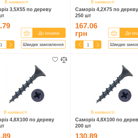
В наявності
В наявності
різ 3,5Х55 по дереву
Саморіз 4,2Х75 по дерев
шт
250 шт
.79
167.06
н
грн
До кошика
До ко
Швидке замовлення
Швидке замо
В наявності
В наявності
різ 4,8Х100 по дереву
Саморіз 4,8Х100 по дере
шт
200 шт
.89
130.89