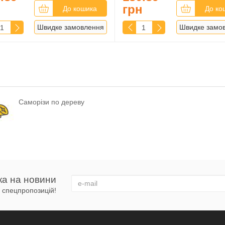
н
грн
До кошика
До ко
Швидке замовлення
Швидке замо
Саморізи по дереву
ка на новини
 і спецпропозицій!