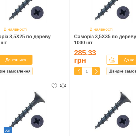
В наявності
В наявності
різ 3,5Х25 по дереву
Саморіз 3,5Х35 по дерев
 шт
1000 шт
285.33
грн
До кошика
До ко
ке замовлення
Швидке замо
Хіт