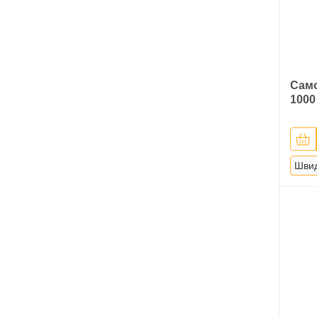
Само
1000
Швид