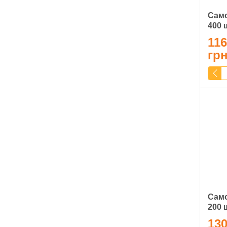
Само
400 
116
гр
Само
200 
130