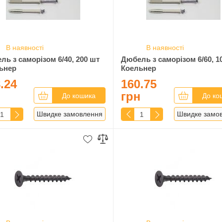
В наявності
В наявності
ль з саморізом 6/40, 200 шт
Дюбель з саморізом 6/60, 1
ьнер
Коельнер
.24
160.75
н
грн
До кошика
До ко
Швидке замовлення
Швидке замо