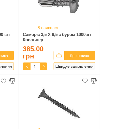
В наявності
00 шт
Саморіз 3,5 Х 9,5 з буром 1000шт
Коельнер
385.00
грн
шика
До кошика
влення
Швидке замовлення