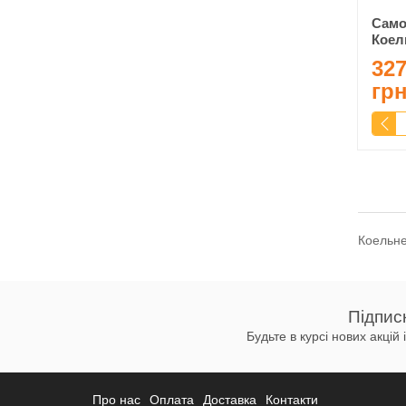
Само
Коел
327
гр
Коельн
Підпис
Будьте в курсі нових акцій
Про нас
Оплата
Доставка
Контакти