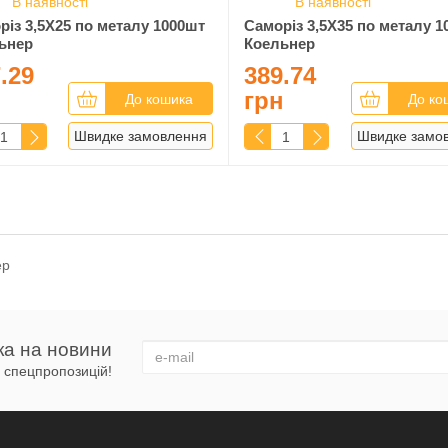
В наявності
В наявності
різ 3,5Х25 по металу 1000шт
Саморіз 3,5Х35 по металу 1
ьнер
Коельнер
.29
389.74
н
грн
До кошика
До ко
Швидке замовлення
Швидке замо
ер
ка на новини
 і спецпропозицій!