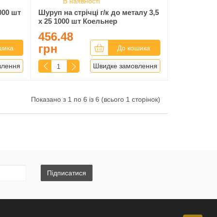
В наявності
000 шт
Шуруп на стрічці г/к до металу 3,5
х 25 1000 шт Коельнер
456.48
грн
шика
До кошика
влення
Швидке замовлення
Показано з 1 по 6 із 6 (всього 1 сторінок)
Підписатися