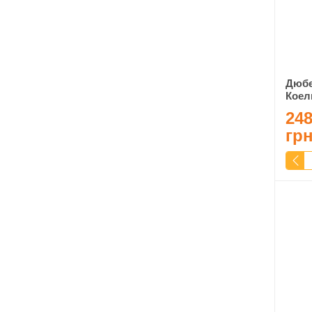
Дюбе
Коел
248
гр