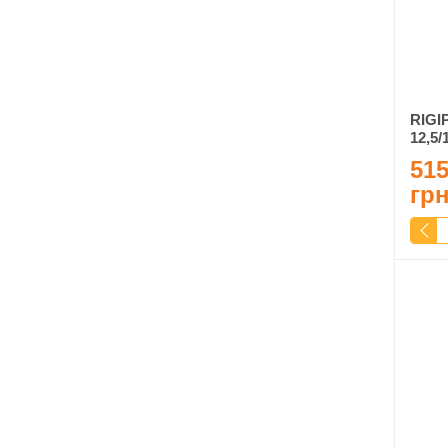
RIGI
12,5/
515
гр