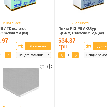
В наявності
В наявності
PS ЛГК вологост
Плита RIGIPS AKUtyp
1200/2500 мм (64)
A(GKB)1200x2000*12,5 (60)
.97
634.37
н
грн
До кошика
До ко
Швидке замовлення
Швидке замо