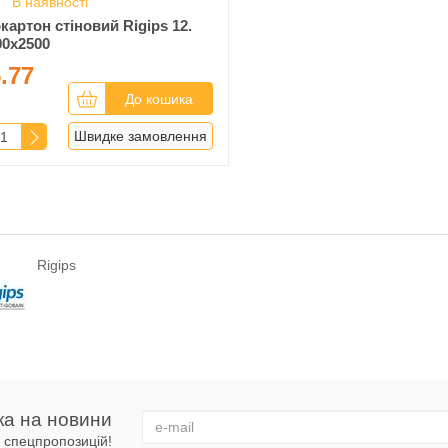
В наявності
картон стіновий Rigips 12.
00x2500
.77
н
До кошика
Швидке замовлення
Rigips
ка на новини
 і спецпропозицій!