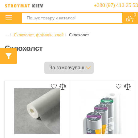
+380 (97) 413 25 53
0
:
...
Склохолст, флізелін, клей
Склохолст
Склохолст