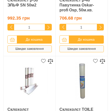
Cклохолст p-50
Склохолст p-40
ЭЛЬФ SN 50м2
Павутинка Oskar-
profi Osp, 50м.кв.
992.35 грн
706.68 грн
До кошика
До кошика
Швидке замовлення
Швидке замовлення
Склохолст
Склохолст TOILE