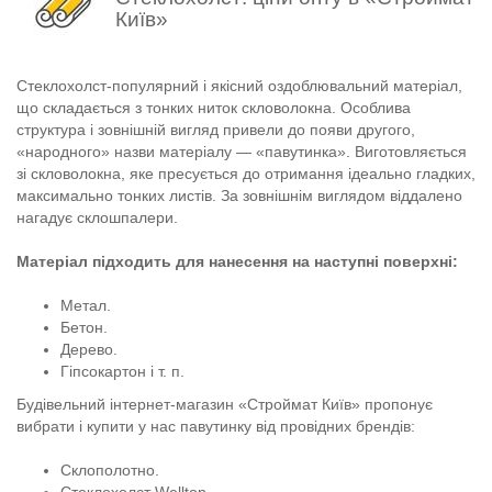
Київ»
Стеклохолст-популярний і якісний оздоблювальний матеріал,
що складається з тонких ниток скловолокна. Особлива
структура і зовнішній вигляд привели до появи другого,
«народного» назви матеріалу — «павутинка». Виготовляється
зі скловолокна, яке пресується до отримання ідеально гладких,
максимально тонких листів. За зовнішнім виглядом віддалено
нагадує склошпалери.
Матеріал підходить для нанесення на наступні поверхні:
Метал.
Бетон.
Дерево.
Гіпсокартон і т. п.
Будівельний інтернет-магазин «Строймат Київ» пропонує
вибрати і купити у нас павутинку від провідних брендів:
Склополотно.
Стеклохолст Wellton.