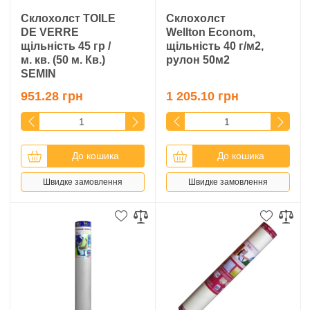
Склохолст TOILE
Склохолст
DE VERRE
Wellton Econom,
щільність 45 гр /
щільність 40 г/м2,
м. кв. (50 м. Кв.)
рулон 50м2
SEMIN
951.28 грн
1 205.10 грн
До кошика
До кошика
Швидке замовлення
Швидке замовлення