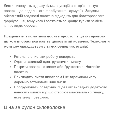
Листи виконують відразу кілька функцій в інтер'єрі: готує
поверхні до подальшого фарбування і армує їх. Завдяки
абсолютній гладкості полотно підходить для багаторазового
фарбування, тому його і вважають за краще купити замість
інших видів обробки.
Працювати з полотном досить просто і з цією справою
цілком впорається навіть цілковитий новачок. Технологія
монтажу складається з таких основних етапів:
Ретельно очистити робочу поверхню.
Одягти захисний одяг, рукавички і маску.
Покрити поверхню клеєм або ґрунтовкою. Наклеїти
полотно.
Пригладити листи шпателем і не втрачаючи часу
даремно встановити інші листи.
Прогрунтувати поверхню. У деяких випадках додатково
наносять шпаклівку, що створює максимально гладку,
естетичну поверхню.
Ціна за рулон скловолокна