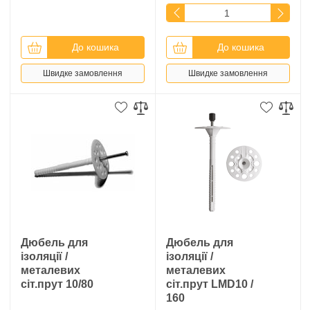
До кошика
До кошика
Швидке замовлення
Швидке замовлення
Дюбель для
Дюбель для
ізоляції /
ізоляції /
металевих
металевих
сіт.прут 10/80
сіт.прут LMD10 /
160