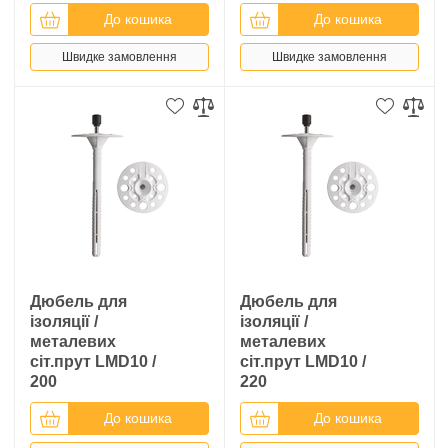
До кошика
До кошика
Швидке замовлення
Швидке замовлення
Дюбель для
Дюбель для
ізоляції /
ізоляції /
металевих
металевих
сіт.прут LMD10 /
сіт.прут LMD10 /
200
220
До кошика
До кошика