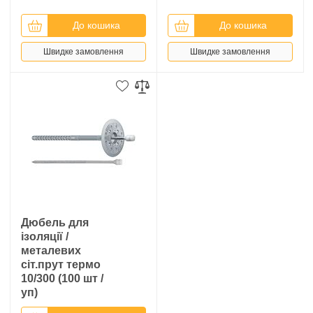
До кошика
До кошика
Швидке замовлення
Швидке замовлення
Дюбель для
ізоляції /
металевих
сіт.прут термо
10/300 (100 шт /
уп)