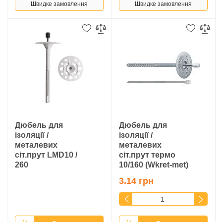
Швидке замовлення
Швидке замовлення
Дюбель для
Дюбель для
ізоляції /
ізоляції /
металевих
металевих
сіт.прут LMD10 /
сіт.прут термо
260
10/160 (Wkret-met)
3.14 грн