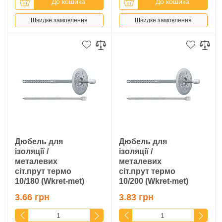
До кошика
До кошика
Швидке замовлення
Швидке замовлення
Дюбель для
Дюбель для
ізоляції /
ізоляції /
металевих
металевих
сіт.прут термо
сіт.прут термо
10/180 (Wkret-met)
10/200 (Wkret-met)
3.66 грн
3.83 грн