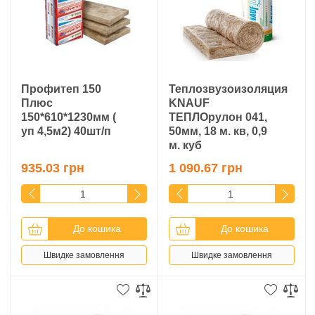
Профитеп 150
Теплозвузоизоляция
Плюс
KNAUF
150*610*1230мм (
ТЕПЛОрулон 041,
уп 4,5м2) 40шт/п
50мм, 18 м. кв, 0,9
м. куб
935.03 грн
1 090.67 грн
До кошика
До кошика
Швидке замовлення
Швидке замовлення