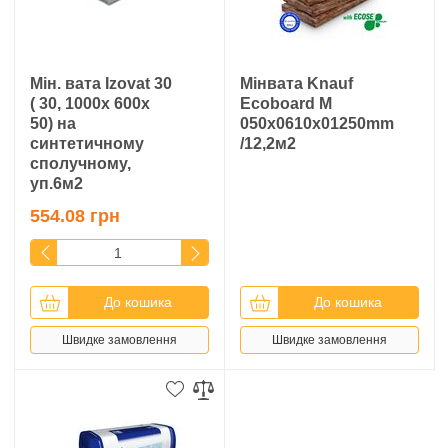
Мін. вата Izovat 30
Мінвата Knauf
( 30, 1000х 600х
Ecoboard M
50) на
050x0610x01250mm
синтетичному
/12,2м2
сполучному,
уп.6м2
554.08 грн
До кошика
До кошика
Швидке замовлення
Швидке замовлення