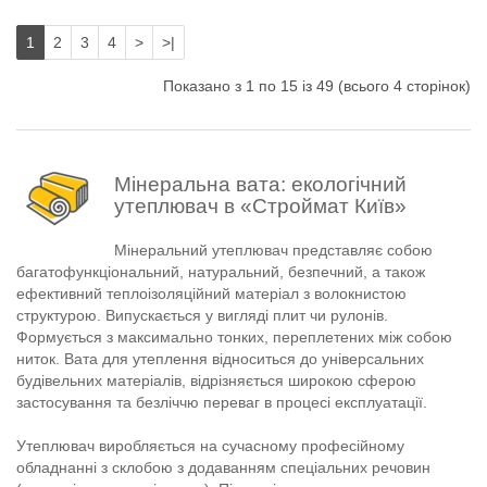
1
2
3
4
>
>|
Показано з 1 по 15 із 49 (всього 4 сторінок)
Мінеральна вата: екологічний
утеплювач в «Строймат Київ»
Мінеральний утеплювач представляє собою
багатофункціональний, натуральний, безпечний, а також
ефективний теплоізоляційний матеріал з волокнистою
структурою. Випускається у вигляді плит чи рулонів.
Формується з максимально тонких, переплетених між собою
ниток. Вата для утеплення відноситься до універсальних
будівельних матеріалів, відрізняється широкою сферою
застосування та безліччю переваг в процесі експлуатації.
Утеплювач виробляється на сучасному професійному
обладнанні з склобою з додаванням спеціальних речовин