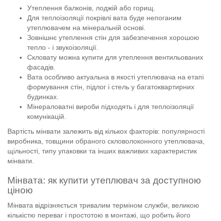
Утеплення балконів, лоджій або горищ.
Для теплоізоляції покрівлі вата буде непоганим
утеплювачем на мінеральній основі.
Зовнішнє утеплення стін для забезпечення хорошою
тепло - і звукоізоляції.
Скловату можна купити для утеплення вентильованих
фасадів.
Вата особливо актуальна в якості утеплювача на етапі
формування стін, підлог і стель у багатоквартирних
будинках.
Мінераловатні вироби підходять і для теплоізоляції
комунікацій.
Вартість мінвати залежить від кількох факторів: популярності
виробника, товщини обраного скловолоконного утеплювача,
щільності, типу упаковки та інших важливих характеристик
мінвати.
Мінвата: як купити утеплювач за доступною
ціною
Мінвата відрізняється тривалим терміном служби, великою
кількістю переваг і простотою в монтажі, що робить його