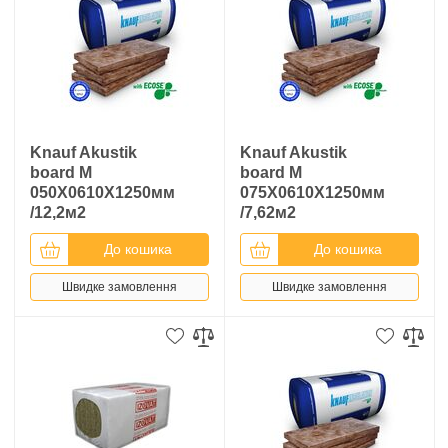
Knauf Akustik
Knauf Akustik
board M
board M
050X0610X1250мм
075X0610X1250мм
/12,2м2
/7,62м2
До кошика
До кошика
Швидке замовлення
Швидке замовлення