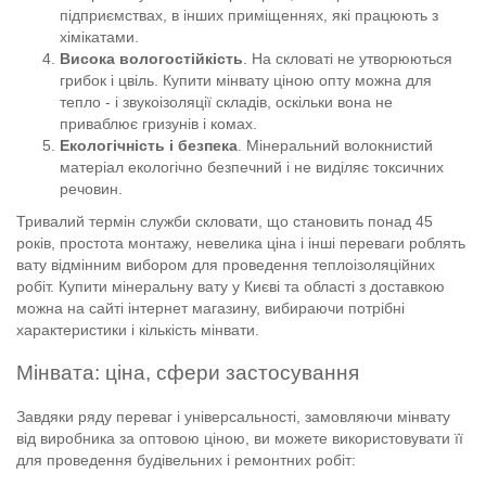
підприємствах, в інших приміщеннях, які працюють з
хімікатами.
Висока вологостійкість
. На скловаті не утворюються
грибок і цвіль. Купити мінвату ціною опту можна для
тепло - і звукоізоляції складів, оскільки вона не
приваблює гризунів і комах.
Екологічність і безпека
. Мінеральний волокнистий
матеріал екологічно безпечний і не виділяє токсичних
речовин.
Тривалий термін служби скловати, що становить понад 45
років, простота монтажу, невелика ціна і інші переваги роблять
вату відмінним вибором для проведення теплоізоляційних
робіт. Купити мінеральну вату у Києві та області з доставкою
можна на сайті інтернет магазину, вибираючи потрібні
характеристики і кількість мінвати.
Мінвата: ціна, сфери застосування
Завдяки ряду переваг і універсальності, замовляючи мінвату
від виробника за оптовою ціною, ви можете використовувати її
для проведення будівельних і ремонтних робіт: