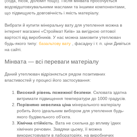
(сода, пісок, доломіт тощо). Після мінвата просочується
водовідштовхувальними маслами та іншими компонентами,
що підвищують довговічність і якість матеріалу.
Вибрати й купити мінеральну вату для утеплення можна в
інтернет магазині «Строймат Київ» за вигідною оптової
вартості від виробників. У нас можна замовити утеплювач
будь-якого типу:
базальтову вату
, фасадну і т. п. ціни Дивіться
на сайті.
Мінвата — всі переваги матеріалу
Даний утеплювач відрізняється рядом позитивних
властивостей у процесі його застосування:
Високий рівень пожежної безпеки
. Скловата здатна
витримати підвищення температури до 1000 градусів.
Порівняно невелика ціна
мінерального матеріалу
робить його ідеальним вибором для утеплення будь-
якого будівельного об'єкта.
Хімічна стійкість
. Вата не схильна до впливу їдких
хімічних речовин. Завдяки цьому, її можна
використовувати в лабораторіях, на виробничих