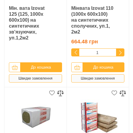
Мін. вата Izovat
Мінвата Izovat 110
125 (125, 1000х
(1000х 600х100)
600х100) на
на синтетичних
синтетичних
сполучних, уп.1,
зв'язуючих,
2м2
уп.1,2м2
664.48 грн
До кошика
До кошика
Швидке замовлення
Швидке замовлення