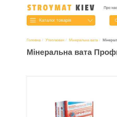
Про на
Каталог
товарів
С
Головна
Утеплювач
Мінеральна вата
Мінерал
Мінеральна вата Профи