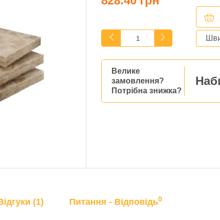
828.40 грн
Шви
Велике
Наб
замовлення?
Потрібна знижка?
0
Відгуки (1)
Питання - Відповідь