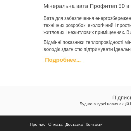
Мінеральна вата Профитеп 50 в 
Вата для забезпечення енергозбереженн
технічних розробок, екологічний і прос
житлових і нежитлових приміщеннях. Ви
Відмінні показники теплопровідності мі
володіє здатністю підтримувати ідеальн
Подробнее...
Профитеп 50 Норма: особливості
Матеріал від Knauf виготовлений за ос
теплоізоляцію рекомендують до установк
Мінвата «Норма» підходить для енер
Підпис
Стіни.
Будьте в курсі нових акцій
Дахи.
Лоджії.
Перегородки.
Про нас
Оплата
Доставка
Контакти
У порівнянні з аналогами на ринку, вата