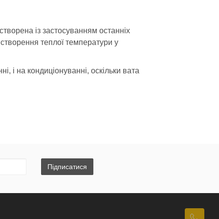
створена із застосуванням останніх
я створення теплої температури у
і, і на кондиціонуванні, оскільки вата
аді токсичних речовин. Тому
ності.
ям:
Підписатися
ерсальним матеріалом. До інших