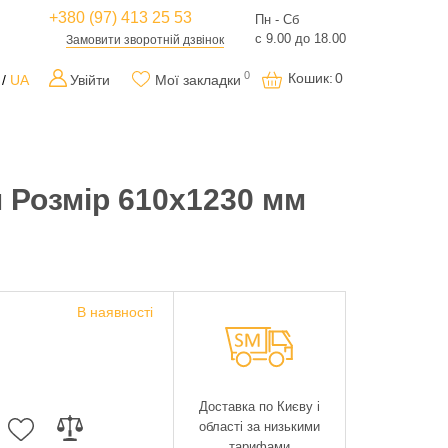
+380 (97) 413 25 53
Пн - Сб
с 9.00 до 18.00
Замовити зворотній дзвінок
0
Кошик
:
0
UA
Увійти
Мої закладки
 Розмір 610х1230 мм
В наявності
Доставка по Києву і
області за низькими
тарифами