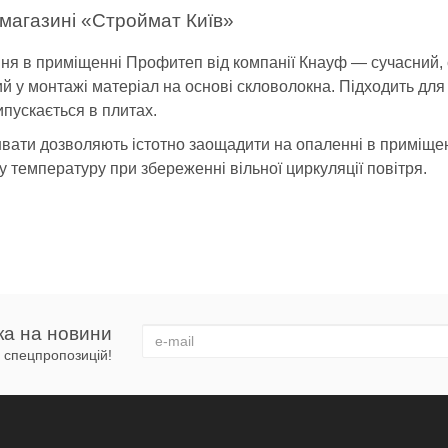
магазині «Строймат Київ»
я в приміщенні Профитеп від компанії Кнауф — сучасний, 
тий у монтажі матеріал на основі скловолокна. Підходить дл
пускається в плитах.
нвати дозволяють істотно заощадити на опаленні в приміщенн
у температуру при збереженні вільної циркуляції повітря.
 теплоізоляції
обливою технологією ECOSE®, що гарантує відсутність у скл
и в житлових приміщеннях. Відрізняється по товщині і щіль
гозбереження в конструкціях з невеликим навантаженн
ка на новини
 і спецпропозицій!
 відрізняється еластичністю і пружністю, що робить її унів