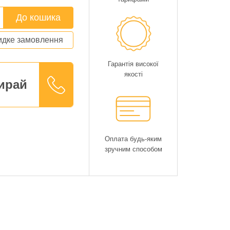
До кошика
дке замовлення
Гарантія високої
якості
ирай
Оплата будь-яким
зручним способом