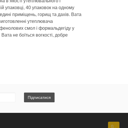
на в якості утеплювального і
ій упаковці, 40 упаковок на одному
едині приміщень, горищ та дахів. Вата
 виготовленні утеплювача
фенолових смол і формальдегіду у
Вата не боїться вогкості, добре
ьного вибору матеріалів. Обраний вид
трукції;
понентів, здатних створити загрозу і
Підписатися
що спеціалізуються на будівництві та