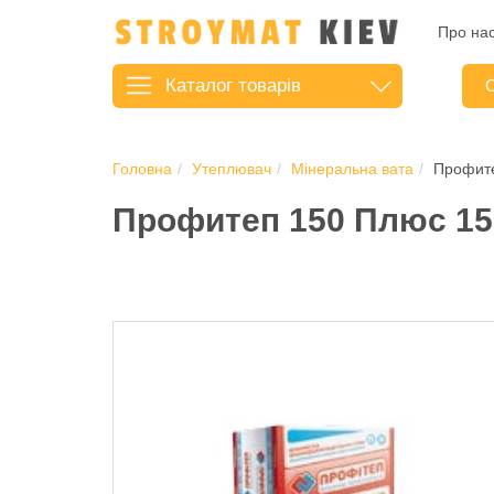
Про на
Каталог
товарів
С
Головна
Утеплювач
Мінеральна вата
Профите
Профитеп 150 Плюс 150