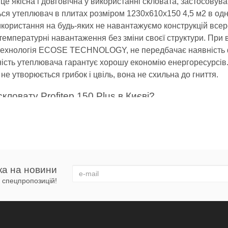
 якісна і довговічна у використанні скловата, застосовува
ься утеплювач в плитах розміром 1230х610х150 4,5 м2 в одн
икористання на будь-яких не навантажуємо конструкцій всер
 температурні навантаження без зміни своєї структури. При
 технологія ECOSE TECHNOLOGY, не передбачає наявність 
ність утеплювача гарантує хорошу економію енергоресурсів. 
 не утворюється грибок і цвіль, вона не схильна до гниття.
кловату Profitep 150 Plus в Києві?
печної ізоляції приміщення повноцінно залежить від правил
ає наступним критеріям:
гії та заощаджує кошти на утеплення приміщень;
нтажу, монтується практично на будь-які навантажуються конс
ка на новини
еріал, не містить в своєму складі шкідливих і токсичних ком
 і спецпропозицій!
домашніх тварин.
lus буде актуальна для компаній Києва і інших міст України, 
комерційного та промислового призначення.