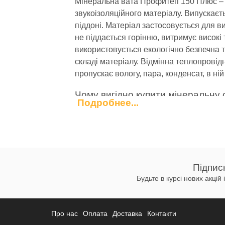
Мінеральна вата Профитеп 150 Плюс – це
звукоізоляційного матеріалу. Випускаєт
піддоні. Матеріал застосовується для в
не піддається горінню, витримує високі
використовується екологічно безпечна
складі матеріалу. Відмінна теплопровід
пропускає вологу, пара, конденсат, в ній
Чому вигідно купити мінеральну с
Подробнее...
Створення надійною, довговічною і без
мінеральної вати в повній мірі відповід
Створює гарний заощадження енер
Забезпечує простоту і легкість мо
Підпис
Повністю екологічно безпечний мат
Будьте в курсі нових акцій
завдати шкоди здоров'ю людини і 
Купівля мінеральної вати Profitep 150 P
ремонті будівель і споруд цивільного, 
Про нас
Оплата
Доставка
Контакти