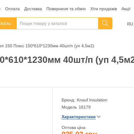
с
Оплата
Доставка
Поверненя та обмін
Хіти продажів
Акції
крізь
RU
п 150 Плюс 150*610*1230мм 40шт/п (уп 4,5м2)
*610*1230мм 40шт/п (уп 4,5м2
Бренд:
Knauf Insulation
Модель
16179
Характеристики
Оптова ціна: