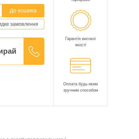
До кошика
дке замовлення
Гарантія високої
якості
ирай
Оплата будь-яким
зручним способом