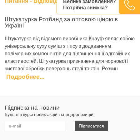
Питання - Відповідь
Велике замовлення?
Потрібна знижка?
Штукатурка Ротбанд за оптовою ціною в
Україні
Штукатурка від відомого виробника Кнауф являє собою
універсальну суху суміш з гіпсу з додаванням
полімерних компонентів для підвищення її адгезійних
властивостей. Штукатурка призначена для чорнової і
чистової обробки поверхонь стелі та стін. Розчин
ідеально підходить для оригінальної декоративної
Подробнее...
обробки поверхні.
Гіпсова шпаклівка Ротбанд від бренду Knauf
відрізняється простотою застосування,
Підписка на новини
функціональністю, високою якістю і доступною
Будьте в курсі нових акцій і спецпропозицій!
вартістю, що й зробило її одним з найбільш популярних
Підписатися
оздоблювальних матеріалів на сучасному будівельному
ринку.