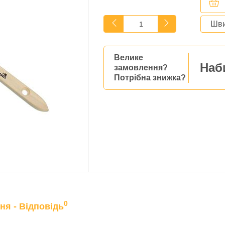
Шви
Велике
Наб
замовлення?
Потрібна знижка?
0
ня - Відповідь