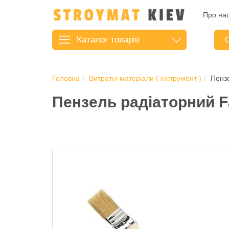
Про на
Каталог
товарів
С
Головна
Витратні матеріали ( інструмент )
Пензе
Пензель радіаторний Fa