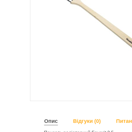
Опис
Відгуки (0)
Питан