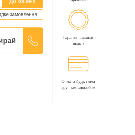
До кошика
дке замовлення
Гарантія високої
ирай
якості
Оплата будь-яким
зручним способом