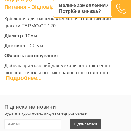
Велике замовлення?
0
Питання - Відповідь
Потрібна знижка?
Кріплення для системи утеплення з пластиковим
цвяхом TERMO-CT 120
Діаметр
: 10мм
Довжина
: 120 мм
Область застосування:
Дюбель призначений для механічного кріплення
пінополістирольного, мінераловатного плитного
Подробнее...
утеплювача і для механічного кріплення
протипожежних мінераловатних поясів в системах
скріпленої зовнішньої теплоізоляції будівель і споруд.
Властивості:
Підписка на новини
Будьте в курсі нових акцій і спецпропозицій!
велика міцність;
стійкість до корозії і конденсату;
Підписатися
високі показники навантаження і зусилля на