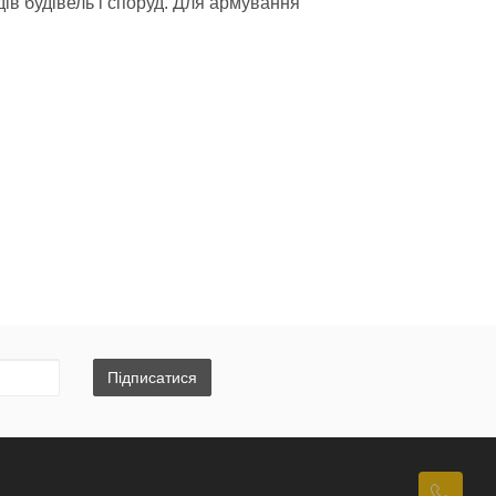
дів будівель і споруд. Для армування
катурною сумішшю WALLMIX С-13, С-15,
Підписатися
литу (пінопласт) смугами шириною
мих клейових точок посередині плити.
менше 60% від площі плити.