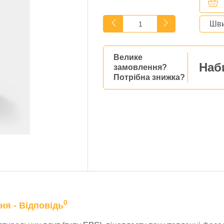
Шви
Велике
Наб
замовлення?
Потрібна знижка?
0
ня - Відповідь