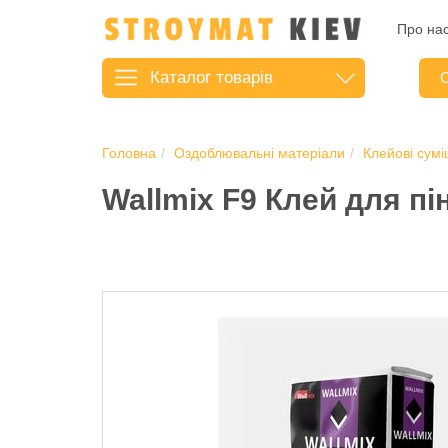
Про на
Каталог
товарів
С
Головна
Оздоблювальні матеріали
Клейові сумі
Wallmix F9 Клей для п