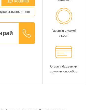
До кошика
дке замовлення
Гарантія високої
ирай
якості
Оплата будь-яким
зручним способом