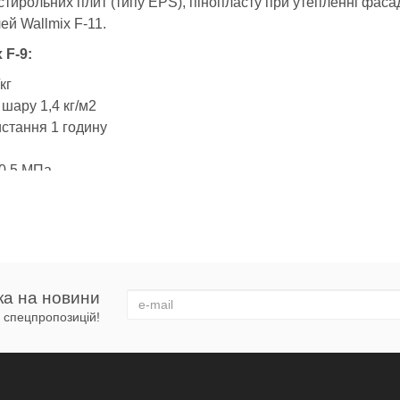
стирольних плит (типу EPS), пінопласту при утепленні фаса
ей Wallmix F-11.
 F-9:
кг
 шару 1,4 кг/м2
истання 1 годину
 0,5 МПа
7 діб витримки (когезійний розрив по утеплювачу)
+30 °С
C до +70 °З
ньо вирівняти оштукатурюванням поверхні (наприклад, шту
ка на новини
 і спецпропозицій!
 10 мм, клейовий розчин наноситься на пінополістирольну п
їв плити по всьому її периметру і додатково, у вигляді окре
 мати розриви. Площа приклеювання повинна становити не 