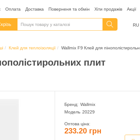
с
Оплата
Доставка
Поверненя та обмін
Хіти продажів
Акції
крізь
RU
ші
Клей для теплоізоляції
Wallmix F9 Клей для пінополістирольн
інополістирольних плит
Бренд:
Wallmix
Модель
20229
Оптова ціна:
233.20 грн