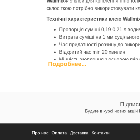
Wallmix
Ф 9 клей для кріплення пінополі
склосіткою потрібно використовувати кл
Технічні характеристики клею Wallmix
Пропорція суміші 0,19-0,21 л води/
Витрата суміші на 1 мм суцільного
Час придатності розчину до викор
Відкритий час min 20 хвилин
Міцність зчеплення з основою min
Подробнее...
Адгезія до пінополістиролу через 
Температура основи від +5 °C до 
Температура експлуатації від -30 °
Виконання робіт:
Нерівності більше 10 мм слід поперед
Підпис
С-16 або З-17).
Будьте в курсі нових акцій
Якщо поверхня стіни має нерівності до
близько 50 мм на відстані 20 мм від кра
Про нас
Оплата
Доставка
Контакти
Смуги, нанесені по периметру повинні