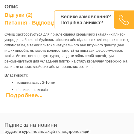
Опис
Відгуки (2)
Велике замовлення?
0
Питання - Відповідь
Потрібна знижка?
Суміш застосовується для приклеювання керамічних і кам'яних плиток
усередині або зовні будівель стінових або підлогових: клінкерних плиток,
скломозаїки, а також плиток з натурального або штучного граніту (або
інших виробів, які мають вологостійкість) на підстави, деформуються,
такі як бетон, цегла, штукатурка, завдяки збільшеній адгезії, суміш
рекомендується для укладання плитки на стару керамічну поверхню, на
залишки старих клейових або мінеральних розчинів.
Властивості:
товщина шару 2-10 мм
підвищена адгезія
Подробнее...
стійка на вертикальних поверхнях
не має усадки
ідеальна для старих керамічних поверхонь
зручна у застосуванні
Підписка на новини
високопластична
Будьте в курсі нових акцій і спецпропозицій!
морозостійка