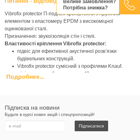
Питання - Відповідь
Велике замовлення?
Потрібна знижка?
Vibrofix protector П-подібні кронштейни з пружним
елементом з еластомеру EPDM з високоміцної
оцинкованої сталі.
Призначення: звукоізоляція стін і стелі.
Властивості кріплення Vibrofix protector:
підвіс для ефективної акустичної розв'язки
будівельних конструкцій.
Vibrofix protector сумісний з профілями Knauf.
мінімальна глибина каркаса 40 мм
Подробнее...
діапазон навантаження віброкріплення - 25 кг/шт.
термін служби 25-30 років.
Застосування:
Підписка на новини
звукоізоляція підвісних стель і облицювання стін,
Будьте в курсі нових акцій і спецпропозицій!
для монтажу звукопоглинальних панельних
конструкцій.
Підписатися