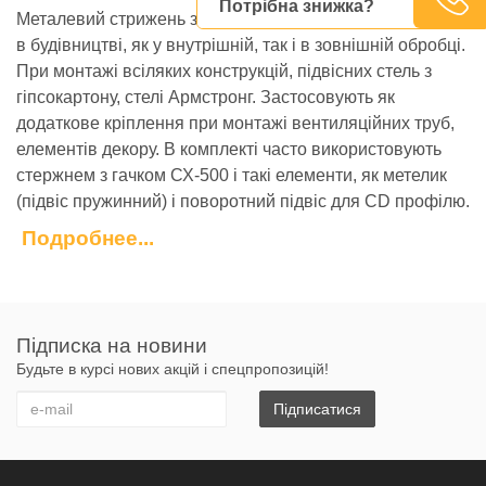
Потрібна знижка?
Металевий стрижень з кільцем широко застосовується
в будівництві, як у внутрішній, так і в зовнішній обробці.
При монтажі всіляких конструкцій, підвісних стель з
гіпсокартону, стелі Армстронг. Застосовують як
додаткове кріплення при монтажі вентиляційних труб,
елементів декору. В комплекті часто використовують
стержнем з гачком СХ-500 і такі елементи, як метелик
(підвіс пружинний) і поворотний підвіс для СD профілю.
Подробнее...
Властивості:
стійкий до іржі
оцинкований
має кільце для фіксації до основи
Підписка на новини
Технічні характеристики
Будьте в курсі нових акцій і спецпропозицій!
Матеріал: оцинкована сталь
Довжина: 250 мм, 500 мм, 750 мм, 1000 мм, 1500
Підписатися
мм
Форма: кільце
Витрата: 1-2 підвісу на 1 м2