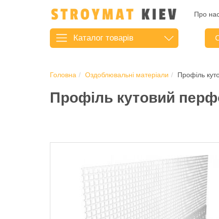
Про на
Каталог
товарів
С
Головна
Оздоблювальні матеріали
Профіль кут
Профіль кутовий перфо