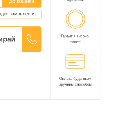
До кошика
дке замовлення
Гарантія високої
ирай
якості
Оплата будь-яким
зручним способом