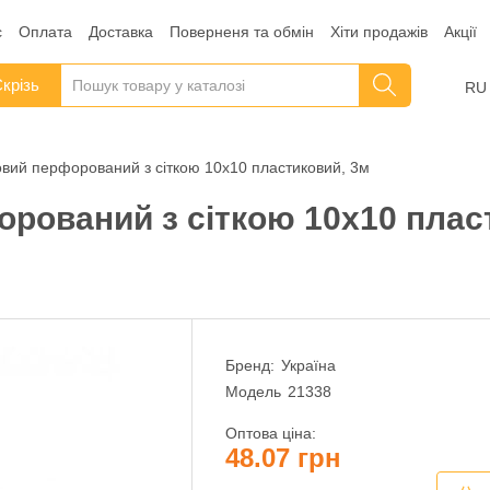
с
Оплата
Доставка
Поверненя та обмін
Хіти продажів
Акції
крізь
RU
овий перфорований з сіткою 10х10 пластиковий, 3м
рований з сіткою 10х10 плас
Бренд:
Україна
Модель
21338
Оптова ціна:
48.07 грн