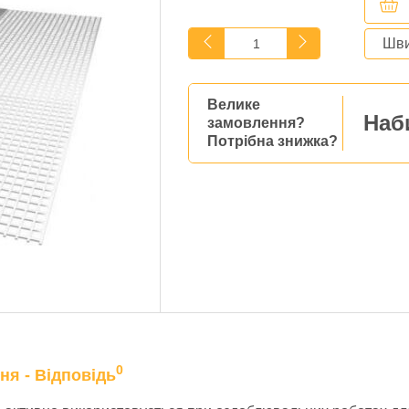
Шви
Велике
Наб
замовлення?
Потрібна знижка?
0
ня - Відповідь