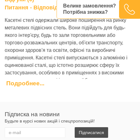
Велике замовлення?
0
Питання - Відповідь
Потрібна знижка?
Касетні стелі одержали широке поширення на ринку
металевих підвісних стель. Вони підійдуть для будь-
якого інтер'єру, будь то зали торговельними або
торгово-розважальних центрів, об'єкти транспорту,
охорони здоров'я та освіти, офісні та виробничі
приміщення. Касетні стелі випускаються з алюмінію і
оцинкованої сталі, що істотно розширює сферу їх
застосування, особливо в приміщеннях з високими
вимогами до вологості і пожежної безпеки.
Подробнее...
Металеві дзеркальні стелі успішно використовуються
для експлуатації в приміщеннях:
громадського призначення з великим скупченням
Підписка на новини
людей;
Будьте в курсі нових акцій і спецпропозицій!
санітарного призначення;
з високим вмістом вологості;
Підписатися
з високим вмістом пилу;