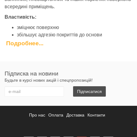
всередині приміщень.
Властивість:
зміцнює поверхню
збільшує адгезію покриттів до основи
зупиняє висоли
Подробнее...
для внутрішніх робіт
відмінна проникаюча здатність
не містить органічних розчинників
екологічно безпечна
Підписка на новини
Будьте в курсі нових акцій і спецпропозицій!
Застосування:
Підписатися
для грунтування цементних, цементно-вапняних,
гіпсокартонних та інших пористих поверхонь
всередині будівель
застосовується для зміцнення верхнього шару
Про нас
Оплата
Доставка
Контакти
основи з наданням поверхні необхідних
технологічних властивостей для подальшого
оформлення