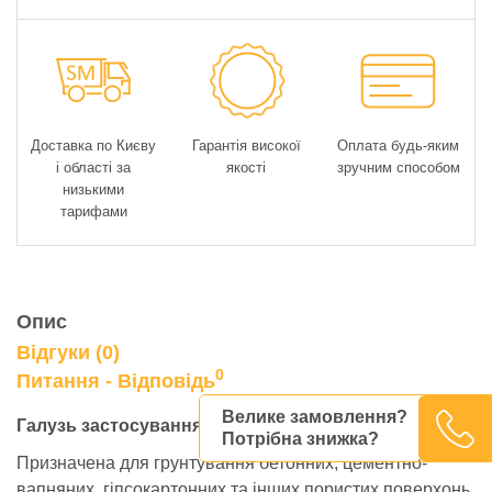
Доставка по Києву
Гарантія високої
Оплата будь-яким
і області за
якості
зручним способом
низькими
тарифами
Опис
Відгуки (0)
0
Питання - Відповідь
Велике замовлення?
Галузь застосування:
Потрібна знижка?
Призначена для грунтування бетонних, цементно-
вапняних, гіпсокартонних та інших пористих поверхонь