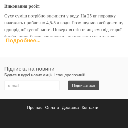
Виконання робіт:
Суху суміш потрібно висипати у воду. На 25 кг порошку
належить приблизно 4,5-5 л води. Розмішуємо клей до стану
однорідної густої пасти. Поверхня стін очищаємо від старої
фарби, пилу, бруду, знежирити і просочуємо грунтовкою.
Подробнее...
Суміш наносимо по периметру плити з невеликим
відступом від краю. Далі потрібно акуратно прикласти
плиту до стіни і притиснути. Шви між плитами повинні
бути не більше 2 мм Після установки утеплювача шви
Підписка на новини
додатково обробляються клейовою сумішшю.
Будьте в курсі нових акцій і спецпропозицій!
Витрата
- від 5 кг/м2
Підписатися
Середня витрата
- Мішок 25 кг на 6 м2
Характеристики
Про нас
Оплата
Доставка
Контакти
Водопотреба на 25 кг сухої
4,5...5,0
суміші, л
Придатність розчинової суміші,