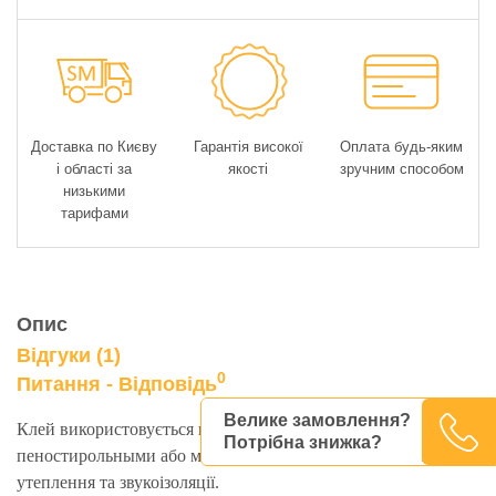
Доставка по Києву
Гарантія високої
Оплата будь-яким
і області за
якості
зручним способом
низькими
тарифами
Опис
Відгуки (1)
0
Питання - Відповідь
Велике замовлення?
Клей використовується в зовнішній обшивці будівель
Потрібна знижка?
пеностирольными або мінераловатними плитами для
утеплення та звукоізоляції.