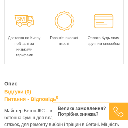
Доставка по Києву
Гарантія високої
Оплата будь-яким
і області за
якості
зручним способом
низькими
тарифами
Опис
Відгуки (0)
0
Питання - Відповідь
Велике замовлення?
Майстер Бетон-ІКС – високоміцна, універсальна
Потрібна знижка?
бетонна суміш для влаштування бетонних підлог та
стяжок, для ремонту вибоїн і тріщин в бетоні. Міцність