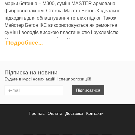
марки бетонна – М300, суміш MASTER армована
фибровололкном. Стяжка Масетр Бетон-Х ідеально
підходить для облаштування теплих підлог. Також,
Майстер Бетон ІКС використовується як ремонтна
суміш і володіє високою пластичністю і рухливістю.
Смеь водо - і морозостійка. При одношаровому
Подробнее...
нанисенни можна використовувати – від 10 до 300 мм.
Властивості:
Ремонт бетонних конструкцій;
Підписка на новини
Облаштування стяжки (М 300);
Будьте в курсі нових акцій і спецпропозицій!
Високопластична і трещиноустойчивая;
Вологостійка і морозостійка;
Підписатися
Зручна в застосуванні;
Товщина шару до
300 мм;
Міцне покриття 30 МПа;
Про нас
Оплата
Доставка
Контакти
Тепла підлога;
Екологічна.