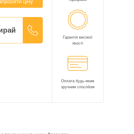
апросити ціну
ирай
Гарантія високої
якості
Оплата будь-яким
зручним способом