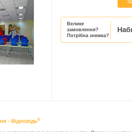
З
Велике
Наб
замовлення?
Потрібна знижка?
0
ня - Відповідь