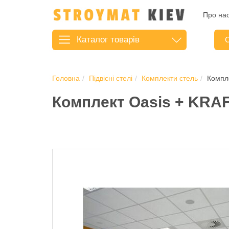
Про на
Каталог
товарів
С
Головна
Підвісні стелі
Комплекти стель
Компл
Комплект Oasis + KRA