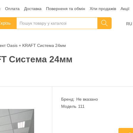
с
Оплата
Доставка
Поверненя та обмін
Хіти продажів
Акції
крізь
RU
ект Oasis + KRAFT Система 24мм
FT Система 24мм
Бренд:
Не вказано
Модель
111