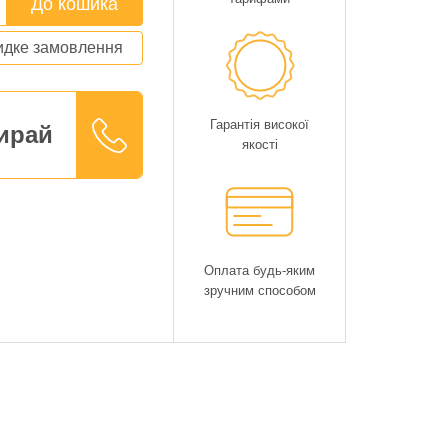
До кошика
дке замовлення
Гарантія високої
ирай
якості
Оплата будь-яким
зручним способом