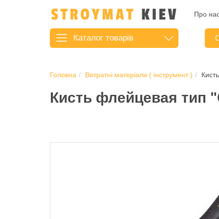
Про на
Каталог
товарів
С
Головна
Витратні матеріали ( інструмент )
Кисть
Кисть флейцевая тип "