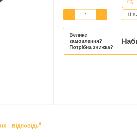
Шви
Велике
Наб
замовлення?
Потрібна знижка?
0
ня - Відповідь