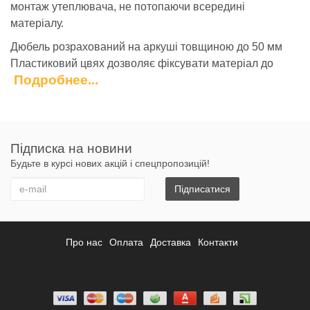
монтаж утеплювача, не потопаючи всередині
матеріалу.
Дюбель розрахований на аркуші товщиною до 50 мм
Пластиковий цвях дозволяє фіксувати матеріал до
Подробнее...
міцних бетонних, цегляних стін
.
Властивості:
Тип продукції - Дюбель розпірний (пластиковий
стрижень)
Підписка на новини
Вид дюбеля - Дюбель-зонт
Будьте в курсі нових акцій і спецпропозицій!
Призначення - Для пінопласту, для
Підписатися
пінополіуретанових панелей, для мінеральної
вати
Область застосування - Для кріплення
Про нас
Оплата
Доставка
Контакти
теплоізоляції
Матеріал - Поліпропілен
Діаметр - 10 мм
Довжина - 110 мм