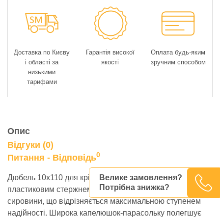
Доставка по Києву
Гарантія високої
Оплата будь-яким
і області за
якості
зручним способом
низькими
тарифами
Опис
Відгуки (0)
0
Питання - Відповідь
Велике замовлення?
Дюбель 10х110 для кріплення теплоізоляції з
Потрібна знижка?
пластиковим стержнем. Це – виріб з первинної
сировини, що відрізняється максимальною ступенем
надійності. Широка капелюшок-парасольку полегшує