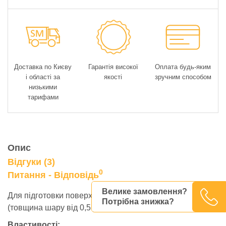
Доставка по Києву
Гарантія високої
Оплата будь-яким
і області за
якості
зручним способом
низькими
тарифами
Опис
Відгуки (3)
0
Питання - Відповідь
Велике замовлення?
Для підготовки поверхні підлоги під укладку покриттів
Потрібна знижка?
(товщина шару від 0,5 до 5 мм)
Властивості: