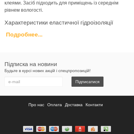
клеями. Засіб підходить для приміщень із середнім
рівнем вологості.
Характеристики еластичної гідроізоляції
Подробнее...
Композитний герметик Botament володіє набором
наступних технічних характеристик:
Тип – рідка.
Вага – 21 кг
Підписка на новини
Призначення – для внутрішніх робіт.
Будьте в курсі нових акцій і спецпропозицій!
Готовність – готове до застосування.
Товщина нанесення – 1 мм.
Підписатися
Витрата – 1,2 кг на м2
Переваги гідроізоляції Botament
Про нас
Оплата
Доставка
Контакти
До важливих достоїнств гідроізоляції від Botament
відносять:
Забезпечує хорошу адгезію з будівельними