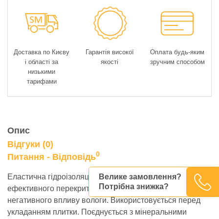
Доставка по Києву
Гарантія високої
Оплата будь-яким
і області за
якості
зручним способом
низькими
тарифами
Опис
Відгуки (0)
0
Питання - Відповідь
Велике замовлення?
Еластична гідроізоляція DF 9 Plus підходять для
Потрібна знижка?
ефективного перекриття тріщин і захисту поверхонь від
негативного впливу вологи. Використовується перед
укладанням плитки. Поєднується з мінеральними