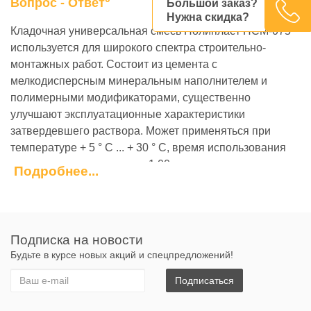
Вопрос - Ответ
Большой заказ?
Нужна скидка?
Кладочная универсальная смесь Полипласт ПСМ-075
используется для широкого спектра строительно-
монтажных работ. Состоит из цемента с
мелкодисперсным минеральным наполнителем и
полимерными модификаторами, существенно
улучшают эксплуатационные характеристики
затвердевшего раствора. Может применяться при
температуре + 5 ° С ... + 30 ° С, время использования
раствора с начала замеса 1:00.
Подробнее...
Свойства:
Для кладки стен и перегородок из керамичного и
силикатного кирпича
Подписка на новости
Для кладки шлакоблоков
Будьте в курсе новых акций и спецпредложений!
Для ремонта оштукатуренных поверхностей
Для устройства и ремонта стяжки пола
Подписаться
Атмосферостойкая