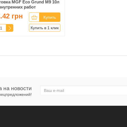
товка MGF Eco Grund M9 10л
внутренних работ
.42 грн
Купить
Купить в 1 клик
а на новости
спецпредложений!