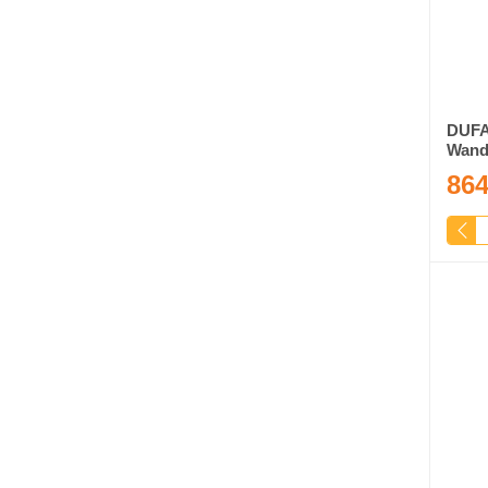
DUFA
Wand
864