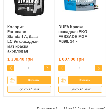
Колорит
DUFA Краска
Farbmann
фасадная EKO
Standart А, база
FASSADE MGF
LС 9л фасадная
M690, 14 кг
мат краска
акриловая
1 338.40 грн
1 007.00 грн
Купить
Купить
Купить в 1 клик
Купить в 1 клик
Показано с 1 по 12 из 12 (всего 1 страниц)