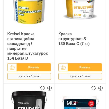
Kreisel Краска
Краска
егализацийна
структурная S
фасадная д /
130 База-С (7 кг)
покрытие
минерал.штукатурок
15л База D
Купить
Купить
Купить в 1 клик
Купить в 1 клик