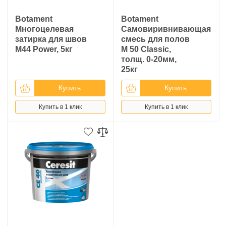
Botament
Botament
Многоцелевая
Самовиривнивающая
затирка для швов
смесь для полов
M44 Power, 5кг
M 50 Classic,
толщ. 0-20мм,
25кг
Купить
Купить
Купить в 1 клик
Купить в 1 клик