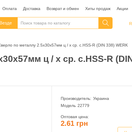
Оплата
Доставка
Возврат и обмен
Хиты продаж
Акции
Везде
Сверло по металлу 2.5х30х57мм ц / х ср. с.HSS-R (DIN 338) WERK
30х57мм ц / х ср. с.HSS-R (D
Производитель:
Украина
Модель
22779
Оптовая цена:
2.61 грн