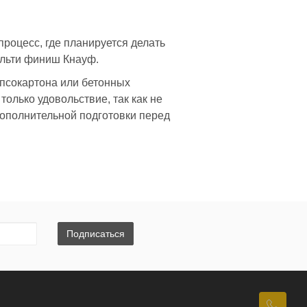
процесс, где планируется делать
мульти финиш Кнауф.
ипсокартона или бетонных
олько удовольствие, так как не
дополнительной подготовки перед
бя гипсовую основу и качественные,
использовании, а также долговечность
 мешках, в объёме 25 кг мешок.
Подписаться
подробно ознакомиться с
зультате вашего ремонтного этапа.