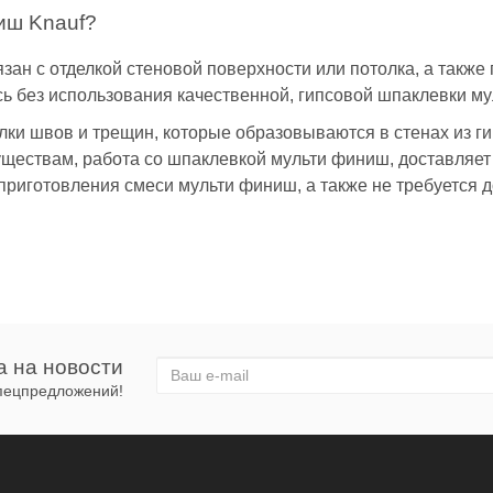
ниш Knauf?
ан с отделкой стеновой поверхности или потолка, а также 
сь без использования качественной, гипсовой шпаклевки 
лки швов и трещин, которые образовываются в стенах из г
ествам, работа со шпаклевкой мульти финиш, доставляет т
приготовления смеси мульти финиш, а также не требуется 
ся мелкодисперсной консистенцией, которая включает в се
ляют добиться связывающего эффекта, универсальности в 
ниш штукатурка и реализовываться в бумажных (картонных)
lti finish
а на новости
спецпредложений!
оительного материала фирмы Кнауф мульти финиш, следует 
ала, которые могут сыграть решающую роль в итоговом ре
 финиш 25 кг: