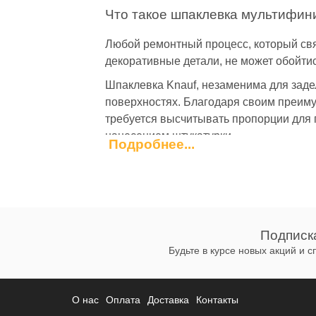
Что такое шпаклевка мультифи
Любой ремонтный процесс, который связ
декоративные детали, не может обойти
Шпаклевка Knauf, незаменима для заде
поверхностях. Благодаря своим преимущ
требуется высчитывать пропорции для 
нанесением штукатурки.
Подробнее...
Сама штукатурка мульти финиш, являет
полимерные компоненты, которые позво
материала. Изготавливается мульти фи
Преимущества шпаклевки Knauf mu
Подписк
Будьте в курсе новых акций и 
Прежде чем, приступать к покупке стр
преимуществами и недостатками матери
Преимущества шпаклевки Knauf мульти
О нас
Оплата
Доставка
Контакты