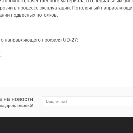
з прочного, качественного материала со специальным ци
ррозии в процессе эксплуатации. Потолочный направляющи
ании подвесных потолков.
ого направляющего профиля UD-27:
.
л.
равляющего UD-27
а на новости
спецпредложений!
направляющего профиля UD-27: