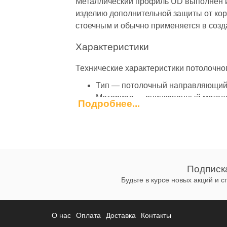
Металлический профиль UD выполнен и
изделию дополнительной защиты от ко
стоечным и обычно применяется в созд
Характеристики
Технические характеристики потолочн
Тип — потолочный направляющий
Материал — оцинкованный метал
Подробнее...
Форма — П-образная.
Высота полки профиля — 27 мм.
Толщина — 0,55 мм.
Длина — 3000 мм.
Преимущества потолочного нап
Подписк
Будьте в курсе новых акций и 
Основные преимущества потолочного 
Легкость изделия и всего каркаса.
О нас
Оплата
Доставка
Контакты
Простота в установке.