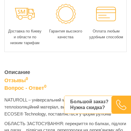
Доставка по Киеву
Гарантия высокого
Оплата любым
и области по
качества
удобным способом
низким тарифам
Описание
0
Отзывы
0
Вопрос - Ответ
NATUROLL – універсальний мінераловатний
Большой заказ?
теплоізоляційний матеріал, виготовлений із застосуванням
Нужна скидка?
ECOSE® Technology, поставляється у формі рулонів
ОБЛАСТЬ ЗАСТОСУВАННЯ: перекриття по балках, підлоги
на лагах, підвісна стеля, перегородки на дерев'яному або