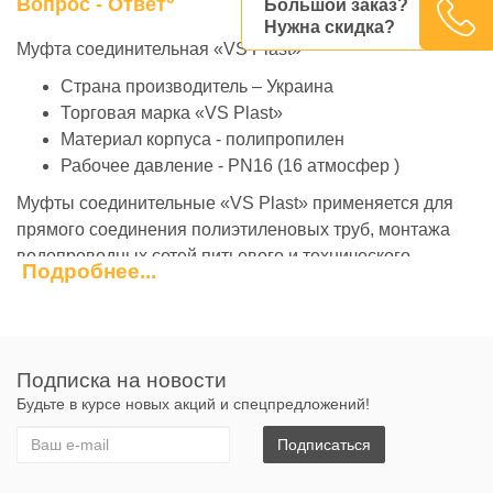
Вопрос - Ответ
Большой заказ?
Нужна скидка?
Муфта соединительная «VS Plast»
Страна производитель – Украина
Торговая марка «VS Plast»
Материал корпуса - полипропилен
Рабочее давление - PN16 (16 атмосфер )
Муфты соединительные «VS Plast» применяется для
прямого соединения полиэтиленовых труб, монтажа
водопроводных сетей питьевого и технического
Подробнее...
водоснабжения , обустройства скважин, оросительных
систем. Также часто используются для подачи питьевой
воды в жилые дома и хозяйственные помещения,
подачи жидкостей в производственном цикле, для
Подписка на новости
соединения полиэтиленовых труб применяемых для
Будьте в курсе новых акций и спецпредложений!
изоляции электрического кабеля или кабеля связи.
Подписаться
Муфты «VS Plast» универсальны, то есть совместимы с
полиэтиленовыми трубами разных производителей.