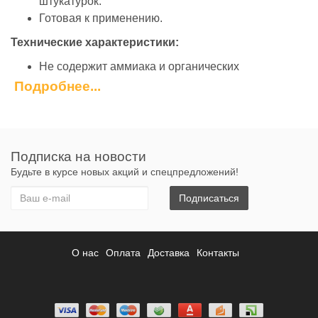
штукатурок.
Готовая к применению.
Технические характеристики:
Не содержит аммиака и органических
растворителей.
Подробнее...
После затвердевания водо- и морозостойкая.
Высокая паропроницаемость, адгезия,
эластичность, прочность, цветостойкость.
Высокая стойкость к атмосферным воздействиям
Подписка на новости
и грязестойкостью.
Будьте в курсе новых акций и спецпредложений!
Состав:
Подписаться
производится на основе жидкого калиевого
стекла, эмульсии силиконовой смолы и водной
дисперсии акриловой смолы, с минеральными
О нас
Оплата
Доставка
Контакты
заполнителями, гидрофобирующим средством,
модифицирующими добавками и пигментами.
Расход:
2,4 - 5кг/м2