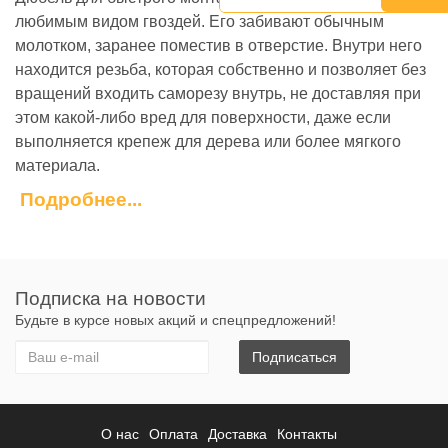
любимым видом гвоздей. Его забивают обычным
молотком, заранее поместив в отверстие. Внутри него
находится резьба, которая собственно и позволяет без
вращений входить саморезу внутрь, не доставляя при
этом какой-либо вред для поверхности, даже если
выполняется крепеж для дерева или более мягкого
материала.
Подробнее...
Описание:
Металлический саморез с резьбой и острым
наконечником, пластмассовый дюбель.
Крепление:
Подписка на новости
Будьте в курсе новых акций и спецпредложений!
в бетон
кирпич
Подписаться
камень.
Используется для крепления металлических профилей
к основанию.
О нас
Оплата
Доставка
Контакты