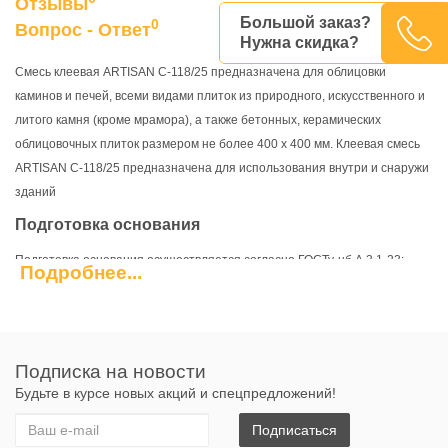
Отзывы
Большой заказ?
0
Вопрос - Ответ
Нужна скидка?
Смесь клеевая ARTISAN С-118/25 предназначена для облицовки
каминов и печей, всеми видами плиток из природного, искусственного и
литого камня (кроме мрамора), а также бетонных, керамических
облицовочных плиток размером не более 400 x 400 мм. Клеевая смесь
ARTISAN С-118/25 предназначена для использования внутри и снаружи
зданий
Подготовка основания
Подготовка основания осуществляется согласно ГОСТу-нб А.3.1-23:
Подробнее...
2013 и ДБН В.2.6-22-2001. основание должно быть прочным,
очищенным от пыли, грязи, извести, масел, жиров, воска, масляных или
эмульсионных красок. Непрочные участки основания удалить.
Неровности поверхности до 10 мм выровнять клеевой смесью ARTISAN
Подписка на новости
С-118/25. Сильнопоглощающих основы, перед выполнением работ
Будьте в курсе новых акций и спецпредложений!
необходимо обработать одной из глубокопроникающую эмульсий
ARTISAN и выдержать 4:00. Слабкопоглинаючи основания перед
Подписаться