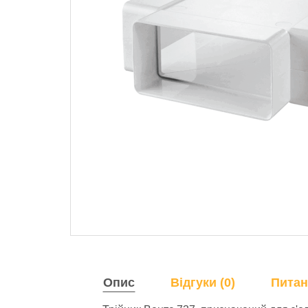
Опис
Відгуки (0)
Питан