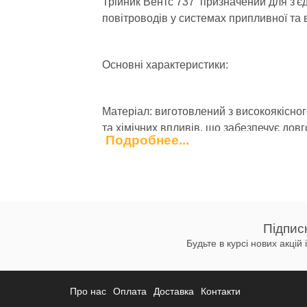
Трійник Вентс 737 призначений для з'є
повітроводів у системах припливної та 
Основні характеристики:
Матеріал: виготовлений з високоякісног
та хімічних впливів, що забезпечує довго
Подробнее...
Температурний діапазон експлуатації: ві
Застосування:
Трійник Вентс 737 використовується дл
Підпис
громадських та інших будівлях. Він заб
Будьте в курсі нових акцій
системи.
Про нас
Оплата
Доставка
Контакти
Переваги: