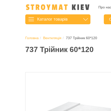
Про на
Каталог
товарів
С
Головна
Вентиляція
737 Трійник 60*120
737 Трійник 60*120