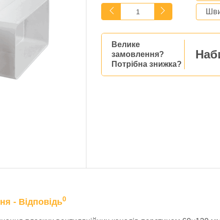
Шви
Велике
Наб
замовлення?
Потрібна знижка?
0
ня - Відповідь