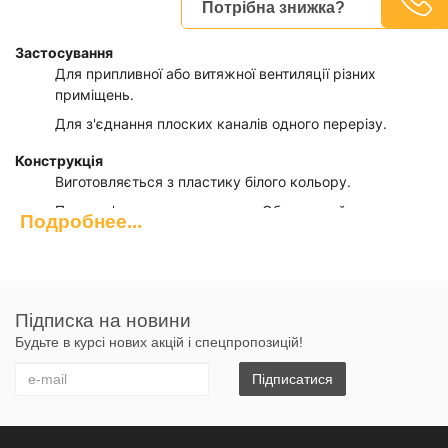
Потрібна знижка?
Застосування
Для припливної або витяжної вентиляції різних
приміщень.
Для з'єднання плоских каналів одного перерізу.
Конструкція
Виготовляється з пластику білого кольору.
Пряме з'єднання з каналами. Обладнаний
Подробнее...
спеціальним обмежувачем для зручної стикування.
Приєднувальні перерізу: 55х110, 60х122, 60х204,
90x220 мм.
Обладнаний гравітаційним клапаном для запобігання
Підписка на новини
зворотної тяги.
Будьте в курсі нових акцій і спецпропозицій!
Підписатися