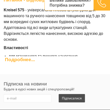
Велике замовлення?
Потрібна знижка?
Kreisel 575
- універсальна гіпсова штукатурка для
машинного та ручного нанесення товщиною від 5 до 30
мм всередині сухих житлових будівель і споруд.
Адаптована під всі види штукатурних станцій.
Відрізняється легкістю нанесення, високою адгезію до
основи.
Властивості
для машинного та ручного нанесення
Подробнее...
пластична
паропроникна
стійка до сповзання
екологічно чиста
Підписка на новини
Технічні характеристики
Будьте в курсі нових акцій і спецпропозицій!
Склад:
гіпс, мінеральний заповнювач, модифікуючи
Підписатися
добавки, перліт спучений
Температура застосування (повітря, основи,