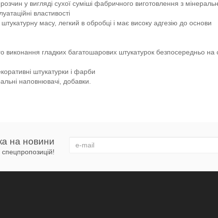
розчин у вигляді сухої суміші фабричного виготовлення з мінеральн
луатаційні властивості
штукатурну масу, легкий в обробці і має високу адгезію до основи
о виконання гладких багатошарових штукатурок безпосередньо на с
екоративні штукатурки і фарби
альні наповнювачі, добавки.
ка на новини
 і спецпропозицій!