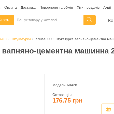
с
Оплата
Доставка
Поверненя та обмін
Хіти продажів
Акції
крізь
RU
уміші
Штукатурки
Kreisel 500 Штукатурка вапняно-цементна маш
а вапняно-цементна машинна 25
Модель
60428
Оптова ціна:
176.75 грн