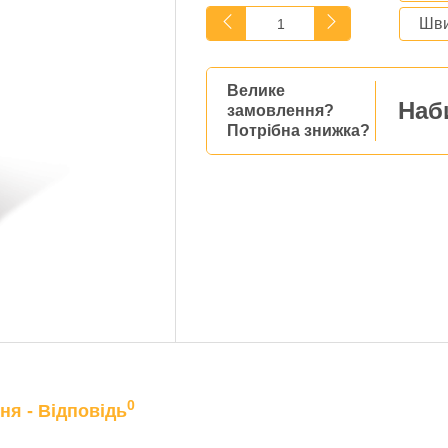
Шви
Велике
Наб
замовлення?
Потрібна знижка?
0
ня - Відповідь