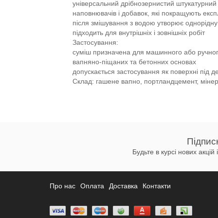
універсальний дрібнозернистий штукатурний 
наповнювачів і добавок, які покращують експ
після змішування з водою утворює однорідну 
підходить для внутрішніх і зовнішніх робіт
Застосування:
суміш призначена для машинного або ручног
вапняно-піщаних та бетонних основах
допускається застосування як поверхні під д
Склад: гашене вапно, портландцемент, мінер
Підпис
Будьте в курсі нових акцій
Про нас
Оплата
Доставка
Контакти