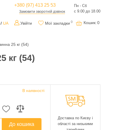
+380 (97) 413 25 53
Пн - Сб
с 9.00 до 18.00
Замовити зворотній дзвінок
0
Кошик
:
0
UA
Увійти
Мої закладки
инна 25 кг (54)
 кг (54)
В наявності
Доставка по Києву і
До кошика
області за низькими
тарифами